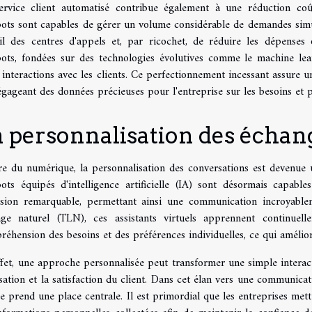
ervice client automatisé contribue également à une réduction coûts
bots sont capables de gérer un volume considérable de demandes sim
ail des centres d'appels et, par ricochet, de réduire les dépenses 
bots, fondées sur des technologies évolutives comme le machine lea
 interactions avec les clients. Ce perfectionnement incessant assure u
gageant des données précieuses pour l'entreprise sur les besoins et p
 personnalisation des échang
re du numérique, la personnalisation des conversations est devenue u
bots équipés d'intelligence artificielle (IA) sont désormais capable
ision remarquable, permettant ainsi une communication incroyablem
age naturel (TLN), ces assistants virtuels apprennent continuell
éhension des besoins et des préférences individuelles, ce qui amélior
ffet, une approche personnalisée peut transformer une simple intera
isation et la satisfaction du client. Dans cet élan vers une communica
e prend une place centrale. Il est primordial que les entreprises me