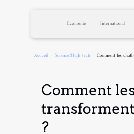
Economie
International
Accueil
Science/High-tech
Comment les chatbo
Comment les c
transforment
?