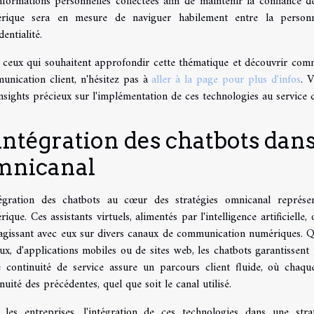
nformations personnelles collectées afin de maintenir la confiance de
rique sera en mesure de naviguer habilement entre la personn
dentialité.
 ceux qui souhaitent approfondir cette thématique et découvrir comme
unication client, n'hésitez pas à
aller à la page pour plus d'infos
. 
nsights précieux sur l'implémentation de ces technologies au service de
intégration des chatbots dans
mnicanal
tégration des chatbots au cœur des stratégies omnicanal représ
ique. Ces assistants virtuels, alimentés par l'intelligence artificielle
agissant avec eux sur divers canaux de communication numériques. Qu'
ux, d'applications mobiles ou de sites web, les chatbots garantissent 
e continuité de service assure un parcours client fluide, où chaque 
nuité des précédentes, quel que soit le canal utilisé.
 les entreprises, l'intégration de ces technologies dans une str