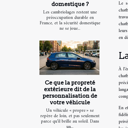
Le s
domestique ?
chat
Les cambriolages restent une
trav
préoccupation durable en
France, et la sécurité domestique
chat
ne se joue...
leurs
en dé
La
À l'è
chat
préc
Ce que la propreté
lang
extérieure dit de la
compr
personnalisation de
votre véhicule
En e
Un véhicule « propre » se
fidél
repère de loin, et pas seulement
parce qu’il brille au soleil. Dans
privé
un...