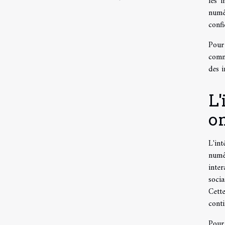
les i
numé
confi
Pour
comm
des i
L'
o
L'in
numér
inter
socia
Cett
conti
Pour