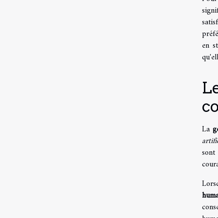
sign
satis
préf
en s
qu'el
Le
c
La
g
artif
sont
coura
Lors
huma
conse