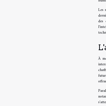
humai
Les 
dern
des 
l'int
techn
L'
À me
inte
chat
futur
offr
Paral
nota
s'att