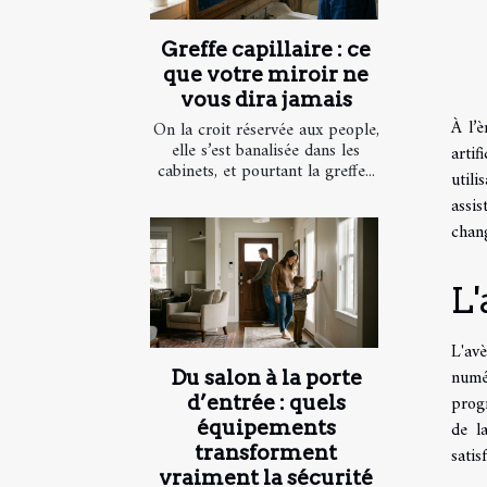
Greffe capillaire : ce
que votre miroir ne
vous dira jamais
À l’è
On la croit réservée aux people,
elle s’est banalisée dans les
arti
cabinets, et pourtant la greffe...
utili
assi
chan
L'
L'av
numé
Du salon à la porte
prog
d’entrée : quels
de l
équipements
transforment
satis
vraiment la sécurité