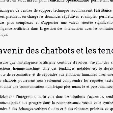
ns est un atout majeur pour l'
efficacité opérationnelle
, permettant u
managers de centres de support technique reconnaissent l'
assistance
iers prennent en charge les demandes répétitives et simples, permett
cas plus complexes et d'apporter une valeur ajoutée significative 
elligence artificielle dans la gestion des interactions avec les utili
ique.
avenir des chatbots et les t
sure que l'intelligence artificielle continue d'évoluer, l'avenir de
ractions homme-machine. Une des tendances notables est le dével
bots de reconnaître et de répondre aux émotions humaines avec une f
s chatbots pourraient non seulement comprendre les requêtes textuell
ant ainsi une communication numérique plus nuancée et personnalisée
lèlement, l'intégration de la voix dans les chatbots s'accentue, ren
mment grâce aux progrès dans la reconnaissance vocale et la synthès
endre à des échanges verbaux fluides et à des réponses précises, ce qui