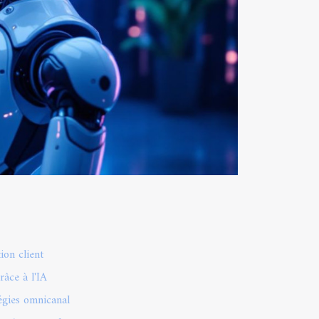
ion client
râce à l'IA
tégies omnicanal