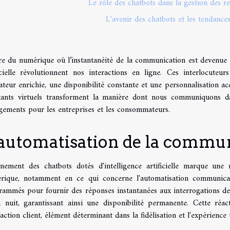
Le rôle des chatbots dans la gestion des 
L'avenir des chatbots et les tendanc
re du numérique où l’instantanéité de la communication est devenue u
ficielle révolutionnent nos interactions en ligne. Ces interlocuteu
sateur enrichie, une disponibilité constante et une personnalisation 
stants virtuels transforment la manière dont nous communiquons da
gements pour les entreprises et les consommateurs.
automatisation de la commun
ènement des chatbots dotés d'intelligence artificielle marque un
rique, notamment en ce qui concerne l'automatisation communicatio
rammés pour fournir des réponses instantanées aux interrogations des
a nuit, garantissant ainsi une disponibilité permanente. Cette réac
faction client, élément déterminant dans la fidélisation et l'expérience u