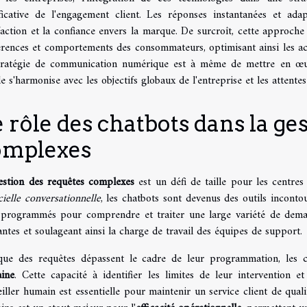
ificative de l'engagement client. Les réponses instantanées et ada
faction et la confiance envers la marque. De surcroît, cette approch
érences et comportements des consommateurs, optimisant ainsi les act
tratégie de communication numérique est à même de mettre en œuvre
le s'harmonise avec les objectifs globaux de l'entreprise et les atten
 rôle des chatbots dans la ge
omplexes
estion des requêtes complexes
est un défi de taille pour les centres
icielle conversationnelle
, les chatbots sont devenus des outils incontou
 programmés pour comprendre et traiter une large variété de dema
ntes et soulageant ainsi la charge de travail des équipes de support.
que des requêtes dépassent le cadre de leur programmation, les 
ine
. Cette capacité à identifier les limites de leur intervention 
iller humain est essentielle pour maintenir un service client de qual