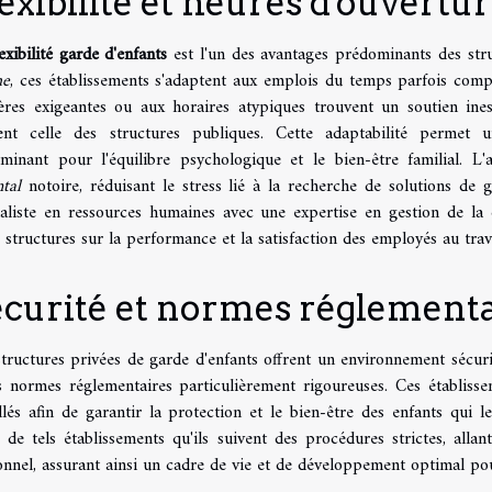
exibilité et heures d'ouvertu
lexibilité garde d'enfants
est l'un des avantages prédominants des str
he
, ces établissements s'adaptent aux emplois du temps parfois comp
ières exigeantes ou aux horaires atypiques trouvent un soutien ine
ent celle des structures publiques. Cette adaptabilité permet
rminant pour l'équilibre psychologique et le bien-être familial. 
tal
notoire, réduisant le stress lié à la recherche de solutions de 
ialiste en ressources humaines avec une expertise en gestion de la d
s structures sur la performance et la satisfaction des employés au trava
écurité et normes réglementa
tructures privées de garde d'enfants offrent un environnement sécuri
s normes réglementaires particulièrement rigoureuses. Ces établiss
llés afin de garantir la protection et le bien-être des enfants qui 
e de tels établissements qu'ils suivent des procédures strictes, all
nnel, assurant ainsi un cadre de vie et de développement optimal pou