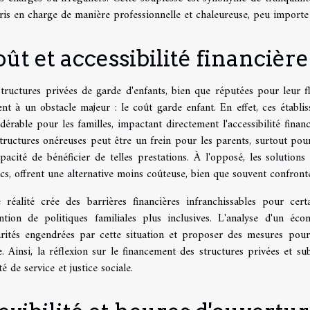
ris en charge de manière professionnelle et chaleureuse, peu importe 
ût et accessibilité financière
tructures privées de garde d'enfants, bien que réputées pour leur fle
ent à un obstacle majeur : le coût garde enfant. En effet, ces établ
dérable pour les familles, impactant directement l'accessibilité fina
tructures onéreuses peut être un frein pour les parents, surtout pou
apacité de bénéficier de telles prestations. À l'opposé, les solutio
cs, offrent une alternative moins coûteuse, bien que souvent confront
e réalité crée des barrières financières infranchissables pour cer
tention de politiques familiales plus inclusives. L'analyse d'un éc
arités engendrées par cette situation et proposer des mesures pour
. Ainsi, la réflexion sur le financement des structures privées et su
té de service et justice sociale.