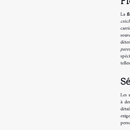
Fl
La
f
crèc
carr
souv
déte
paren
spéc
telle
S
Les s
à de
détai
exig
perso