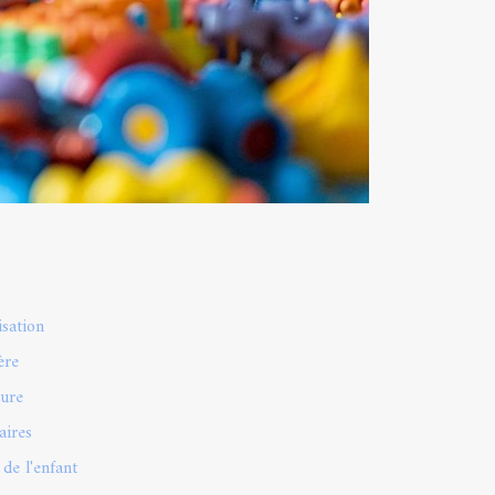
isation
ère
ture
aires
de l'enfant