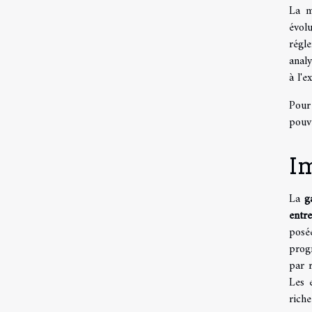
La m
évol
régle
analy
à l'e
Pour
pou
Im
La
g
entre
posé
prog
par r
Les 
riche