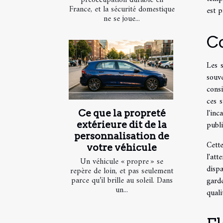
préoccupation durable en
France, et la sécurité domestique
est p
ne se joue...
Co
Les s
souv
consi
ces s
l'inc
Ce que la propreté
publi
extérieure dit de la
personnalisation de
Cett
votre véhicule
l'at
Un véhicule « propre » se
disp
repère de loin, et pas seulement
parce qu’il brille au soleil. Dans
garde
un...
quali