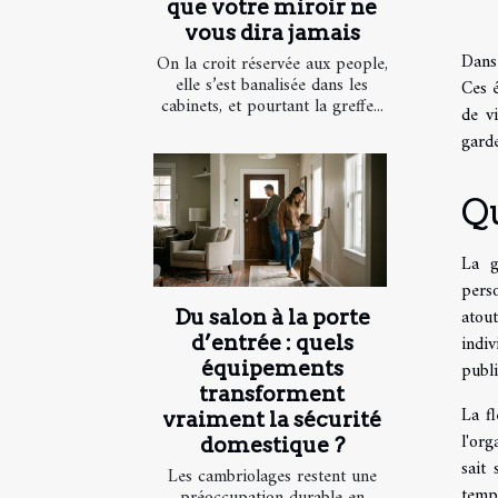
que votre miroir ne
vous dira jamais
Dans 
On la croit réservée aux people,
elle s’est banalisée dans les
Ces é
cabinets, et pourtant la greffe...
de v
garde
Qu
La g
pers
atou
Du salon à la porte
indi
d’entrée : quels
publi
équipements
transforment
La fl
vraiment la sécurité
l'org
domestique ?
sait
Les cambriolages restent une
temps