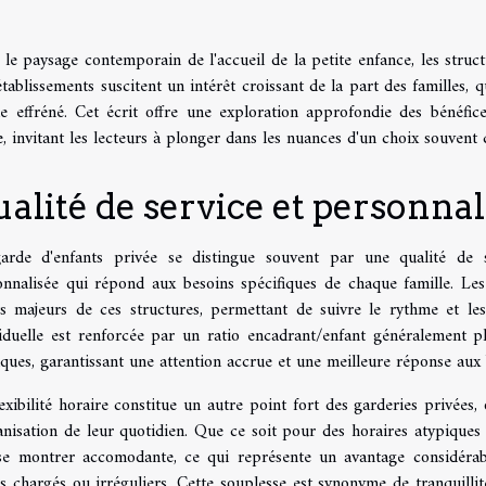
le paysage contemporain de l'accueil de la petite enfance, les struc
tablissements suscitent un intérêt croissant de la part des familles,
ie effréné. Cet écrit offre une exploration approfondie des bénéfic
, invitant les lecteurs à plonger dans les nuances d'un choix souvent
alité de service et personnal
arde d'enfants privée se distingue souvent par une qualité de 
onnalisée qui répond aux besoins spécifiques de chaque famille. Le
ts majeurs de ces structures, permettant de suivre le rythme et le
viduelle est renforcée par un ratio encadrant/enfant généralement pl
ques, garantissant une attention accrue et une meilleure réponse aux 
exibilité horaire constitue un autre point fort des garderies privées
anisation de leur quotidien. Que ce soit pour des horaires atypiques
 se montrer accomodante, ce qui représente un avantage considérab
 chargés ou irréguliers. Cette souplesse est synonyme de tranquillit