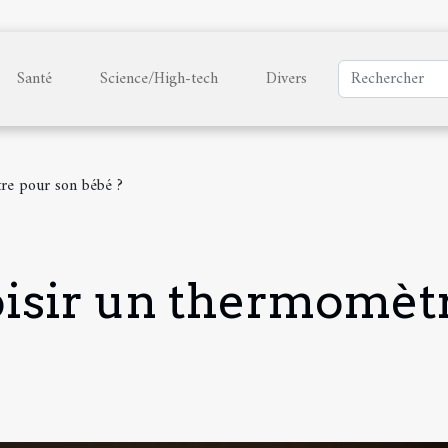
Santé
Science/High-tech
Divers
re pour son bébé ?
isir un thermomèt