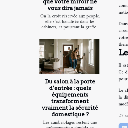
que votre miroir ne
conna
vous dira jamais
noti
On la croit réservée aux people,
elle s’est banalisée dans les
Dans
cabinets, et pourtant la greffe...
carac
votr
ther
Le
Il e
Ce de
pour
Du salon à la porte
d’entrée : quels
Le c
équipements
la d
transforment
modè
vraiment la sécurité
domestique ?
28 s
Les cambriolages restent une
préoccupation durable en