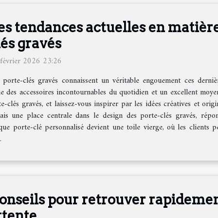
es tendances actuelles en matière
lés gravés
février 2026 23:26
 porte-clés gravés connaissent un véritable engouement ces derniè
e des accessoires incontournables du quotidien et un excellent moyen
e-clés gravés, et laissez-vous inspirer par les idées créatives et or
is une place centrale dans le design des porte-clés gravés, répo
haque porte-clé personnalisé devient une toile vierge, où les clients pe
.
onseils pour retrouver rapidement
ttente