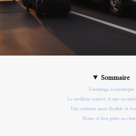
Sommaire
L’avantage économique
Le meilleur confort et une sécurit
Une solution assez flexible et é
Heure et lieu prise en char