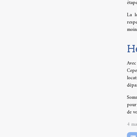
étape
La l
resp
moin
He
Avec
Cepe
locat
dépar
Somm
pour 
de vo
4 ma