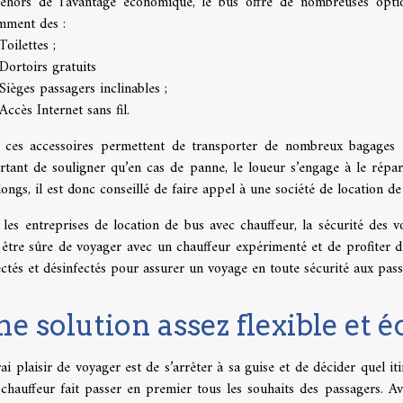
ehors de l’avantage économique, le bus offre de nombreuses option
mment des :
Toilettes ;
Dortoirs gratuits
Sièges passagers inclinables ;
Accès Internet sans fil.
 ces accessoires permettent de transporter de nombreux bagages 
tant de souligner qu’en cas de panne, le loueur s’engage à le répare
longs, il est donc conseillé de faire appel à une société de location de
les entreprises de location de bus avec chauffeur, la sécurité des v
 être sûre de voyager avec un chauffeur expérimenté et de profiter d
ctés et désinfectés pour assurer un voyage en toute sécurité aux pas
e solution assez flexible et 
ai plaisir de voyager est de s’arrêter à sa guise et de décider quel it
chauffeur fait passer en premier tous les souhaits des passagers. Ave