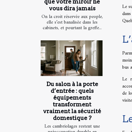
que votre miroir ne
Le s
vous dira jamais
dans 
On la croit réservée aux people,
Quels
elle s’est banalisée dans les
cabinets, et pourtant la greffe...
L
Parm
moins
bus 
Le r
Du salon à la porte
accom
d’entrée : quels
de lo
équipements
visit
transforment
vraiment la sécurité
Le
domestique ?
Les cambriolages restent une
préoccupation durable en