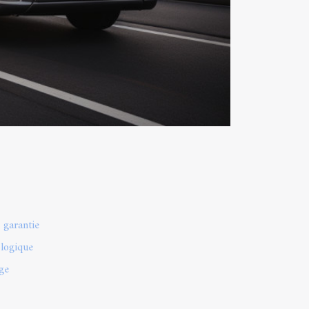
é garantie
cologique
ge