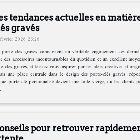
es tendances actuelles en matière
lés gravés
février 2026 23:26
 porte-clés gravés connaissent un véritable engouement ces derniè
e des accessoires incontournables du quotidien et un excellent moyen
e-clés gravés, et laissez-vous inspirer par les idées créatives et or
is une place centrale dans le design des porte-clés gravés, répo
haque porte-clé personnalisé devient une toile vierge, où les clients pe
.
onseils pour retrouver rapidement
ttente