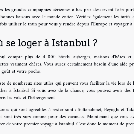
s les grandes compagnies aériennes à bas prix desservent l'aéroport 
 bonnes liaisons avec le monde entier. Vérifiez également les tarif
fois utiliser le train pour vous y rendre depuis l'Europe et voyager à 
 se loger à Istanbul ?
nbul compte plus de 4 000 hôtels, auberges, maisons d'hôtes et
uettes vraiment chères. Vous aurez certainement besoin d'une aide pr
 goût et votre poche.
iste de nombreux sites utiles qui peuvent vous faciliter la vie lors d
cher à Istanbul. Si vous avez de la chance, vous pouvez avoir des fo
is les vols et l'hébergement.
zones qui sont agréables à rester sont : Sultanahmet, Beyoglu et Tak
et sont très surs comme pour des vacances. Maintenant que vous ave
ter de votre premier voyage à Istanbul. C‘est donc le moment de prend