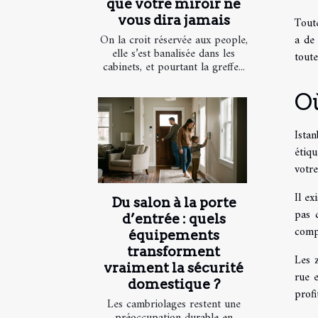
que votre miroir ne
vous dira jamais
Toute
a de
On la croit réservée aux people,
elle s’est banalisée dans les
toute
cabinets, et pourtant la greffe...
Où
Ista
étiq
votre
Il ex
Du salon à la porte
pas 
d’entrée : quels
compr
équipements
transforment
Les 
vraiment la sécurité
rue 
domestique ?
profi
Les cambriolages restent une
préoccupation durable en