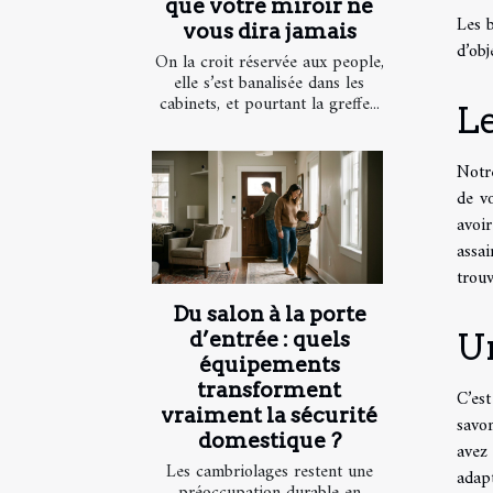
que votre miroir ne
Les b
vous dira jamais
d’obj
On la croit réservée aux people,
elle s’est banalisée dans les
cabinets, et pourtant la greffe...
Le
Notre
de vo
avoi
assai
trouv
Du salon à la porte
U
d’entrée : quels
équipements
transforment
C’es
vraiment la sécurité
savo
domestique ?
avez 
Les cambriolages restent une
adapt
préoccupation durable en