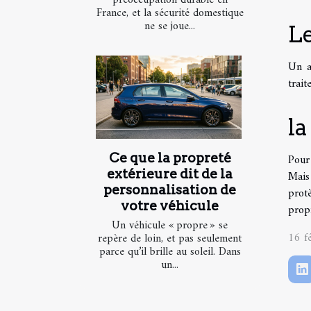
France, et la sécurité domestique
ne se joue...
L
Un au
trait
l
Ce que la propreté
Pour
extérieure dit de la
Mais 
personnalisation de
prot
votre véhicule
propr
Un véhicule « propre » se
16 f
repère de loin, et pas seulement
parce qu’il brille au soleil. Dans
un...