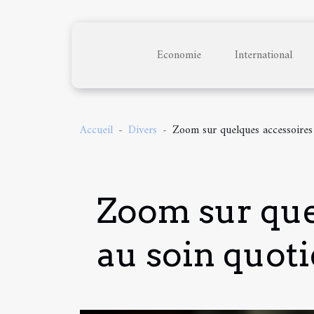
Economie
International
Accueil
Divers
Zoom sur quelques accessoires 
Zoom sur que
au soin quot