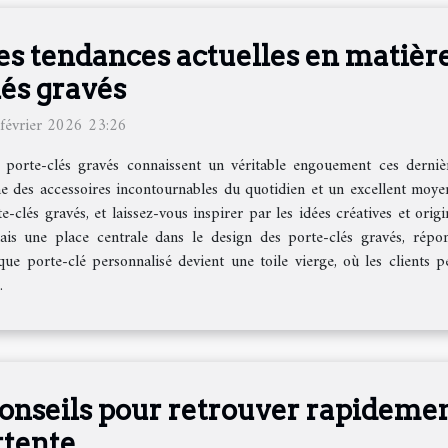
es tendances actuelles en matière
lés gravés
février 2026 23:26
 porte-clés gravés connaissent un véritable engouement ces derniè
e des accessoires incontournables du quotidien et un excellent moyen
e-clés gravés, et laissez-vous inspirer par les idées créatives et or
is une place centrale dans le design des porte-clés gravés, répo
haque porte-clé personnalisé devient une toile vierge, où les clients pe
.
onseils pour retrouver rapidement
ttente